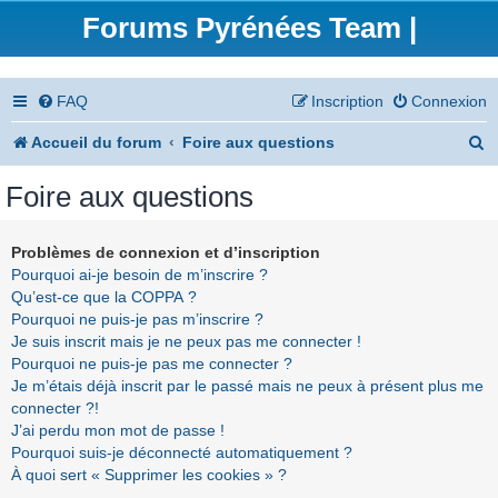
Forums Pyrénées Team |
FAQ
Inscription
Connexion
R
Accueil du forum
Foire aux questions
e
Foire aux questions
c
h
Problèmes de connexion et d’inscription
Pourquoi ai-je besoin de m’inscrire ?
e
Qu’est-ce que la COPPA ?
r
Pourquoi ne puis-je pas m’inscrire ?
Je suis inscrit mais je ne peux pas me connecter !
c
Pourquoi ne puis-je pas me connecter ?
h
Je m’étais déjà inscrit par le passé mais ne peux à présent plus me
connecter ?!
e
J’ai perdu mon mot de passe !
r
Pourquoi suis-je déconnecté automatiquement ?
À quoi sert « Supprimer les cookies » ?