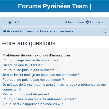
Forums Pyrénées Team |
FAQ
Inscription
Connexion
R
Accueil du forum
Foire aux questions
e
Foire aux questions
c
h
Problèmes de connexion et d’inscription
Pourquoi ai-je besoin de m’inscrire ?
e
Qu’est-ce que la COPPA ?
r
Pourquoi ne puis-je pas m’inscrire ?
Je suis inscrit mais je ne peux pas me connecter !
c
Pourquoi ne puis-je pas me connecter ?
h
Je m’étais déjà inscrit par le passé mais ne peux à présent plus me
connecter ?!
e
J’ai perdu mon mot de passe !
r
Pourquoi suis-je déconnecté automatiquement ?
À quoi sert « Supprimer les cookies » ?