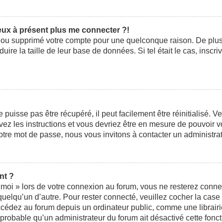
peux à présent plus me connecter ?!
ivé ou supprimé votre compte pour une quelconque raison. De pl
éduire la taille de leur base de données. Si tel était le cas, ins
uisse pas être récupéré, il peut facilement être réinitialisé. V
ivez les instructions et vous devriez être en mesure de pouvoi
otre mot de passe, nous vous invitons à contacter un administra
nt ?
moi » lors de votre connexion au forum, vous ne resterez conne
 quelqu’un d’autre. Pour rester connecté, veuillez cocher la cas
édez au forum depuis un ordinateur public, comme une librairie,
t probable qu’un administrateur du forum ait désactivé cette fonct