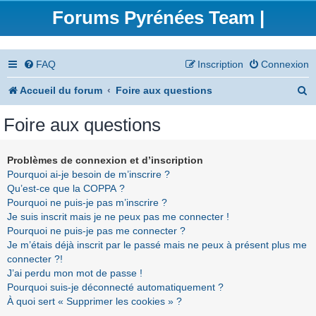
Forums Pyrénées Team |
FAQ
Inscription
Connexion
R
Accueil du forum
Foire aux questions
e
Foire aux questions
c
h
Problèmes de connexion et d’inscription
Pourquoi ai-je besoin de m’inscrire ?
e
Qu’est-ce que la COPPA ?
r
Pourquoi ne puis-je pas m’inscrire ?
Je suis inscrit mais je ne peux pas me connecter !
c
Pourquoi ne puis-je pas me connecter ?
h
Je m’étais déjà inscrit par le passé mais ne peux à présent plus me
connecter ?!
e
J’ai perdu mon mot de passe !
r
Pourquoi suis-je déconnecté automatiquement ?
À quoi sert « Supprimer les cookies » ?