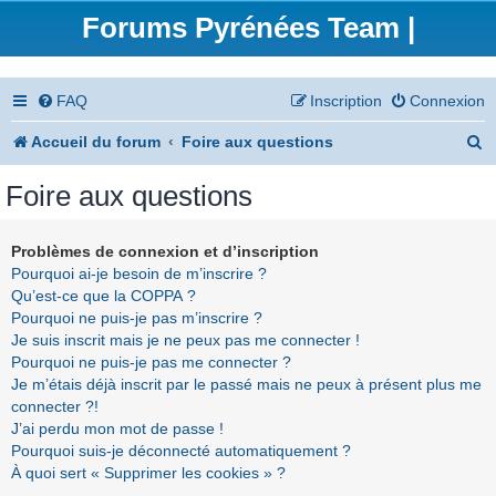
Forums Pyrénées Team |
FAQ
Inscription
Connexion
R
Accueil du forum
Foire aux questions
e
Foire aux questions
c
h
Problèmes de connexion et d’inscription
Pourquoi ai-je besoin de m’inscrire ?
e
Qu’est-ce que la COPPA ?
r
Pourquoi ne puis-je pas m’inscrire ?
Je suis inscrit mais je ne peux pas me connecter !
c
Pourquoi ne puis-je pas me connecter ?
h
Je m’étais déjà inscrit par le passé mais ne peux à présent plus me
connecter ?!
e
J’ai perdu mon mot de passe !
r
Pourquoi suis-je déconnecté automatiquement ?
À quoi sert « Supprimer les cookies » ?