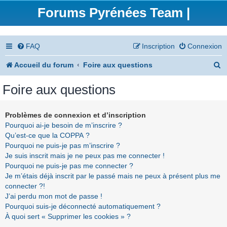
Forums Pyrénées Team |
FAQ
Inscription
Connexion
R
Accueil du forum
Foire aux questions
e
Foire aux questions
c
h
Problèmes de connexion et d’inscription
Pourquoi ai-je besoin de m’inscrire ?
e
Qu’est-ce que la COPPA ?
r
Pourquoi ne puis-je pas m’inscrire ?
Je suis inscrit mais je ne peux pas me connecter !
c
Pourquoi ne puis-je pas me connecter ?
h
Je m’étais déjà inscrit par le passé mais ne peux à présent plus me
connecter ?!
e
J’ai perdu mon mot de passe !
r
Pourquoi suis-je déconnecté automatiquement ?
À quoi sert « Supprimer les cookies » ?