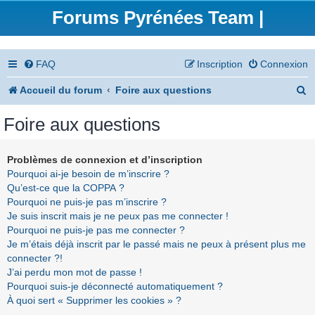
Forums Pyrénées Team |
FAQ
Inscription
Connexion
R
Accueil du forum
Foire aux questions
e
Foire aux questions
c
h
Problèmes de connexion et d’inscription
Pourquoi ai-je besoin de m’inscrire ?
e
Qu’est-ce que la COPPA ?
r
Pourquoi ne puis-je pas m’inscrire ?
Je suis inscrit mais je ne peux pas me connecter !
c
Pourquoi ne puis-je pas me connecter ?
h
Je m’étais déjà inscrit par le passé mais ne peux à présent plus me
connecter ?!
e
J’ai perdu mon mot de passe !
r
Pourquoi suis-je déconnecté automatiquement ?
À quoi sert « Supprimer les cookies » ?