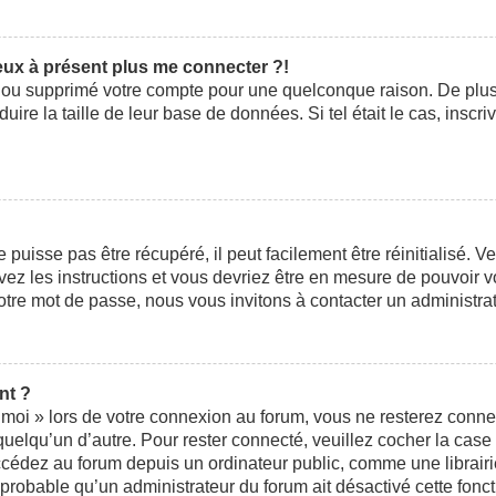
peux à présent plus me connecter ?!
ivé ou supprimé votre compte pour une quelconque raison. De pl
éduire la taille de leur base de données. Si tel était le cas, ins
uisse pas être récupéré, il peut facilement être réinitialisé. V
ivez les instructions et vous devriez être en mesure de pouvoi
otre mot de passe, nous vous invitons à contacter un administra
nt ?
moi » lors de votre connexion au forum, vous ne resterez conne
 quelqu’un d’autre. Pour rester connecté, veuillez cocher la cas
édez au forum depuis un ordinateur public, comme une librairie,
t probable qu’un administrateur du forum ait désactivé cette fonct