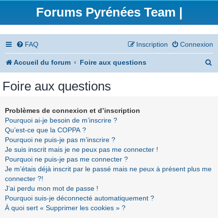
Forums Pyrénées Team |
FAQ
Inscription
Connexion
R
Accueil du forum
Foire aux questions
e
Foire aux questions
c
h
Problèmes de connexion et d’inscription
Pourquoi ai-je besoin de m’inscrire ?
e
Qu’est-ce que la COPPA ?
r
Pourquoi ne puis-je pas m’inscrire ?
Je suis inscrit mais je ne peux pas me connecter !
c
Pourquoi ne puis-je pas me connecter ?
h
Je m’étais déjà inscrit par le passé mais ne peux à présent plus me
connecter ?!
e
J’ai perdu mon mot de passe !
r
Pourquoi suis-je déconnecté automatiquement ?
À quoi sert « Supprimer les cookies » ?