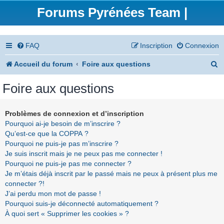
Forums Pyrénées Team |
FAQ
Inscription
Connexion
R
Accueil du forum
Foire aux questions
e
Foire aux questions
c
h
Problèmes de connexion et d’inscription
Pourquoi ai-je besoin de m’inscrire ?
e
Qu’est-ce que la COPPA ?
r
Pourquoi ne puis-je pas m’inscrire ?
Je suis inscrit mais je ne peux pas me connecter !
c
Pourquoi ne puis-je pas me connecter ?
h
Je m’étais déjà inscrit par le passé mais ne peux à présent plus me
connecter ?!
e
J’ai perdu mon mot de passe !
r
Pourquoi suis-je déconnecté automatiquement ?
À quoi sert « Supprimer les cookies » ?