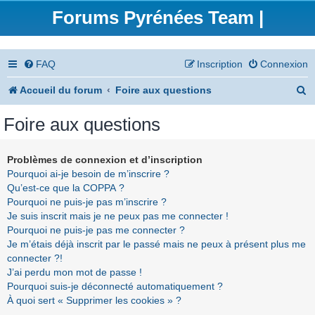
Forums Pyrénées Team |
FAQ
Inscription
Connexion
R
Accueil du forum
Foire aux questions
e
Foire aux questions
c
h
Problèmes de connexion et d’inscription
Pourquoi ai-je besoin de m’inscrire ?
e
Qu’est-ce que la COPPA ?
r
Pourquoi ne puis-je pas m’inscrire ?
Je suis inscrit mais je ne peux pas me connecter !
c
Pourquoi ne puis-je pas me connecter ?
h
Je m’étais déjà inscrit par le passé mais ne peux à présent plus me
connecter ?!
e
J’ai perdu mon mot de passe !
r
Pourquoi suis-je déconnecté automatiquement ?
À quoi sert « Supprimer les cookies » ?