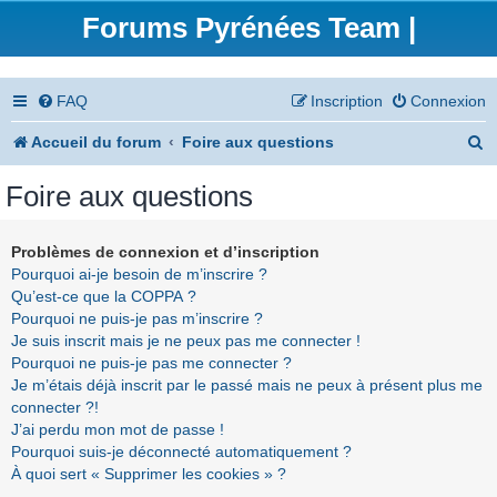
Forums Pyrénées Team |
FAQ
Inscription
Connexion
R
Accueil du forum
Foire aux questions
e
Foire aux questions
c
h
Problèmes de connexion et d’inscription
Pourquoi ai-je besoin de m’inscrire ?
e
Qu’est-ce que la COPPA ?
r
Pourquoi ne puis-je pas m’inscrire ?
Je suis inscrit mais je ne peux pas me connecter !
c
Pourquoi ne puis-je pas me connecter ?
h
Je m’étais déjà inscrit par le passé mais ne peux à présent plus me
connecter ?!
e
J’ai perdu mon mot de passe !
r
Pourquoi suis-je déconnecté automatiquement ?
À quoi sert « Supprimer les cookies » ?