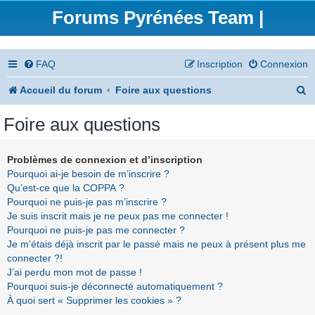
Forums Pyrénées Team |
FAQ
Inscription
Connexion
R
Accueil du forum
Foire aux questions
e
Foire aux questions
c
h
Problèmes de connexion et d’inscription
Pourquoi ai-je besoin de m’inscrire ?
e
Qu’est-ce que la COPPA ?
r
Pourquoi ne puis-je pas m’inscrire ?
Je suis inscrit mais je ne peux pas me connecter !
c
Pourquoi ne puis-je pas me connecter ?
h
Je m’étais déjà inscrit par le passé mais ne peux à présent plus me
connecter ?!
e
J’ai perdu mon mot de passe !
r
Pourquoi suis-je déconnecté automatiquement ?
À quoi sert « Supprimer les cookies » ?