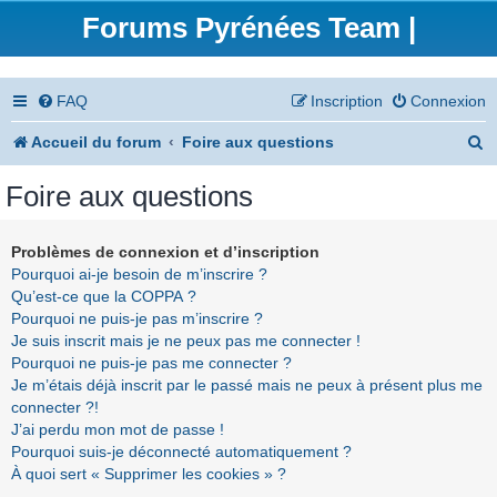
Forums Pyrénées Team |
FAQ
Inscription
Connexion
R
Accueil du forum
Foire aux questions
e
Foire aux questions
c
h
Problèmes de connexion et d’inscription
Pourquoi ai-je besoin de m’inscrire ?
e
Qu’est-ce que la COPPA ?
r
Pourquoi ne puis-je pas m’inscrire ?
Je suis inscrit mais je ne peux pas me connecter !
c
Pourquoi ne puis-je pas me connecter ?
h
Je m’étais déjà inscrit par le passé mais ne peux à présent plus me
connecter ?!
e
J’ai perdu mon mot de passe !
r
Pourquoi suis-je déconnecté automatiquement ?
À quoi sert « Supprimer les cookies » ?