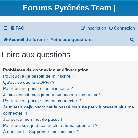
Forums Pyrénées Team |
FAQ
Inscription
Connexion
R
Accueil du forum
Foire aux questions
e
Foire aux questions
c
h
Problèmes de connexion et d’inscription
Pourquoi ai-je besoin de m’inscrire ?
e
Qu’est-ce que la COPPA ?
r
Pourquoi ne puis-je pas m’inscrire ?
Je suis inscrit mais je ne peux pas me connecter !
c
Pourquoi ne puis-je pas me connecter ?
h
Je m’étais déjà inscrit par le passé mais ne peux à présent plus me
connecter ?!
e
J’ai perdu mon mot de passe !
r
Pourquoi suis-je déconnecté automatiquement ?
À quoi sert « Supprimer les cookies » ?