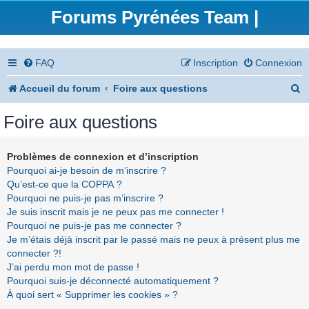
Forums Pyrénées Team |
FAQ
Inscription
Connexion
R
Accueil du forum
Foire aux questions
e
Foire aux questions
c
h
Problèmes de connexion et d’inscription
Pourquoi ai-je besoin de m’inscrire ?
e
Qu’est-ce que la COPPA ?
r
Pourquoi ne puis-je pas m’inscrire ?
Je suis inscrit mais je ne peux pas me connecter !
c
Pourquoi ne puis-je pas me connecter ?
h
Je m’étais déjà inscrit par le passé mais ne peux à présent plus me
connecter ?!
e
J’ai perdu mon mot de passe !
r
Pourquoi suis-je déconnecté automatiquement ?
À quoi sert « Supprimer les cookies » ?