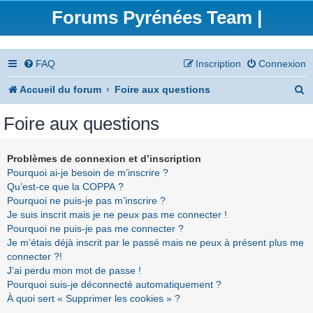
Forums Pyrénées Team |
FAQ
Inscription
Connexion
R
Accueil du forum
Foire aux questions
e
Foire aux questions
c
h
Problèmes de connexion et d’inscription
Pourquoi ai-je besoin de m’inscrire ?
e
Qu’est-ce que la COPPA ?
r
Pourquoi ne puis-je pas m’inscrire ?
Je suis inscrit mais je ne peux pas me connecter !
c
Pourquoi ne puis-je pas me connecter ?
h
Je m’étais déjà inscrit par le passé mais ne peux à présent plus me
connecter ?!
e
J’ai perdu mon mot de passe !
r
Pourquoi suis-je déconnecté automatiquement ?
À quoi sert « Supprimer les cookies » ?