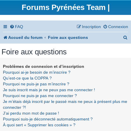
Forums Pyrénées Team |
FAQ
Inscription
Connexion
R
Accueil du forum
Foire aux questions
e
Foire aux questions
c
h
Problèmes de connexion et d’inscription
Pourquoi ai-je besoin de m’inscrire ?
e
Qu’est-ce que la COPPA ?
r
Pourquoi ne puis-je pas m’inscrire ?
Je suis inscrit mais je ne peux pas me connecter !
c
Pourquoi ne puis-je pas me connecter ?
h
Je m’étais déjà inscrit par le passé mais ne peux à présent plus me
connecter ?!
e
J’ai perdu mon mot de passe !
r
Pourquoi suis-je déconnecté automatiquement ?
À quoi sert « Supprimer les cookies » ?