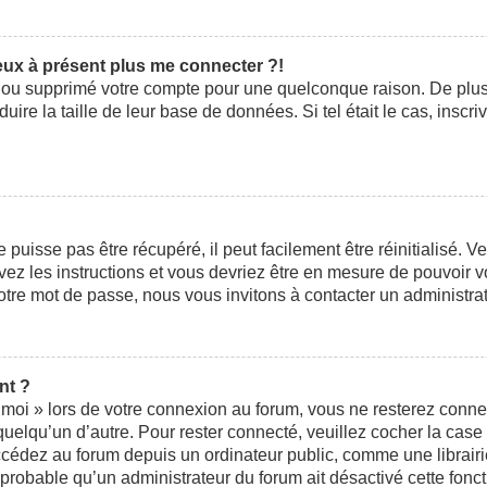
peux à présent plus me connecter ?!
ivé ou supprimé votre compte pour une quelconque raison. De pl
éduire la taille de leur base de données. Si tel était le cas, ins
uisse pas être récupéré, il peut facilement être réinitialisé. V
ivez les instructions et vous devriez être en mesure de pouvoi
otre mot de passe, nous vous invitons à contacter un administra
nt ?
moi » lors de votre connexion au forum, vous ne resterez conne
 quelqu’un d’autre. Pour rester connecté, veuillez cocher la cas
édez au forum depuis un ordinateur public, comme une librairie,
t probable qu’un administrateur du forum ait désactivé cette fonct