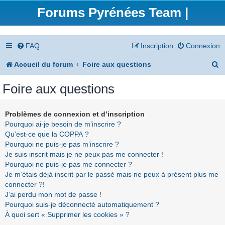
Forums Pyrénées Team |
FAQ
Inscription
Connexion
R
Accueil du forum
Foire aux questions
e
Foire aux questions
c
h
Problèmes de connexion et d’inscription
Pourquoi ai-je besoin de m’inscrire ?
e
Qu’est-ce que la COPPA ?
r
Pourquoi ne puis-je pas m’inscrire ?
Je suis inscrit mais je ne peux pas me connecter !
c
Pourquoi ne puis-je pas me connecter ?
h
Je m’étais déjà inscrit par le passé mais ne peux à présent plus me
connecter ?!
e
J’ai perdu mon mot de passe !
r
Pourquoi suis-je déconnecté automatiquement ?
À quoi sert « Supprimer les cookies » ?