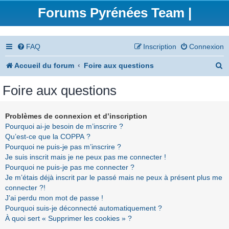
Forums Pyrénées Team |
FAQ
Inscription
Connexion
R
Accueil du forum
Foire aux questions
e
Foire aux questions
c
h
Problèmes de connexion et d’inscription
Pourquoi ai-je besoin de m’inscrire ?
e
Qu’est-ce que la COPPA ?
r
Pourquoi ne puis-je pas m’inscrire ?
Je suis inscrit mais je ne peux pas me connecter !
c
Pourquoi ne puis-je pas me connecter ?
h
Je m’étais déjà inscrit par le passé mais ne peux à présent plus me
connecter ?!
e
J’ai perdu mon mot de passe !
r
Pourquoi suis-je déconnecté automatiquement ?
À quoi sert « Supprimer les cookies » ?