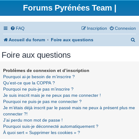
Forums Pyrénées Team |
FAQ
Inscription
Connexion
R
Accueil du forum
Foire aux questions
e
Foire aux questions
c
h
Problèmes de connexion et d’inscription
Pourquoi ai-je besoin de m’inscrire ?
e
Qu’est-ce que la COPPA ?
r
Pourquoi ne puis-je pas m’inscrire ?
Je suis inscrit mais je ne peux pas me connecter !
c
Pourquoi ne puis-je pas me connecter ?
h
Je m’étais déjà inscrit par le passé mais ne peux à présent plus me
connecter ?!
e
J’ai perdu mon mot de passe !
r
Pourquoi suis-je déconnecté automatiquement ?
À quoi sert « Supprimer les cookies » ?