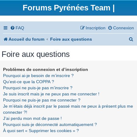
Forums Pyrénées Team |
FAQ
Inscription
Connexion
R
Accueil du forum
Foire aux questions
e
Foire aux questions
c
h
Problèmes de connexion et d’inscription
Pourquoi ai-je besoin de m’inscrire ?
e
Qu’est-ce que la COPPA ?
r
Pourquoi ne puis-je pas m’inscrire ?
Je suis inscrit mais je ne peux pas me connecter !
c
Pourquoi ne puis-je pas me connecter ?
h
Je m’étais déjà inscrit par le passé mais ne peux à présent plus me
connecter ?!
e
J’ai perdu mon mot de passe !
r
Pourquoi suis-je déconnecté automatiquement ?
À quoi sert « Supprimer les cookies » ?