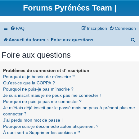
Forums Pyrénées Team |
FAQ
Inscription
Connexion
R
Accueil du forum
Foire aux questions
e
Foire aux questions
c
h
Problèmes de connexion et d’inscription
Pourquoi ai-je besoin de m’inscrire ?
e
Qu’est-ce que la COPPA ?
r
Pourquoi ne puis-je pas m’inscrire ?
Je suis inscrit mais je ne peux pas me connecter !
c
Pourquoi ne puis-je pas me connecter ?
h
Je m’étais déjà inscrit par le passé mais ne peux à présent plus me
connecter ?!
e
J’ai perdu mon mot de passe !
r
Pourquoi suis-je déconnecté automatiquement ?
À quoi sert « Supprimer les cookies » ?