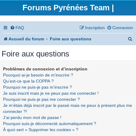
Forums Pyrénées Team |
FAQ
Inscription
Connexion
R
Accueil du forum
Foire aux questions
e
Foire aux questions
c
h
Problèmes de connexion et d’inscription
Pourquoi ai-je besoin de m’inscrire ?
e
Qu’est-ce que la COPPA ?
r
Pourquoi ne puis-je pas m’inscrire ?
Je suis inscrit mais je ne peux pas me connecter !
c
Pourquoi ne puis-je pas me connecter ?
h
Je m’étais déjà inscrit par le passé mais ne peux à présent plus me
connecter ?!
e
J’ai perdu mon mot de passe !
r
Pourquoi suis-je déconnecté automatiquement ?
À quoi sert « Supprimer les cookies » ?