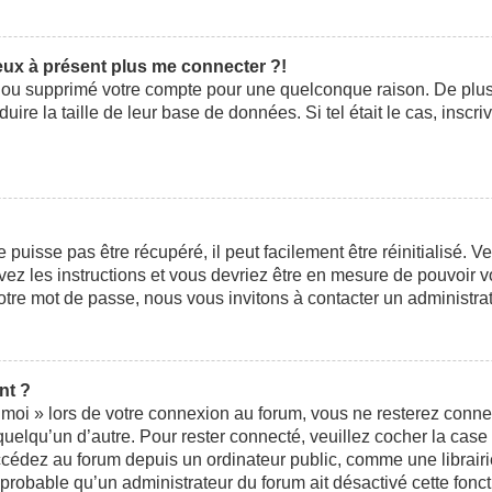
peux à présent plus me connecter ?!
ivé ou supprimé votre compte pour une quelconque raison. De pl
éduire la taille de leur base de données. Si tel était le cas, ins
uisse pas être récupéré, il peut facilement être réinitialisé. V
ivez les instructions et vous devriez être en mesure de pouvoi
otre mot de passe, nous vous invitons à contacter un administra
nt ?
moi » lors de votre connexion au forum, vous ne resterez conne
 quelqu’un d’autre. Pour rester connecté, veuillez cocher la cas
édez au forum depuis un ordinateur public, comme une librairie,
t probable qu’un administrateur du forum ait désactivé cette fonct