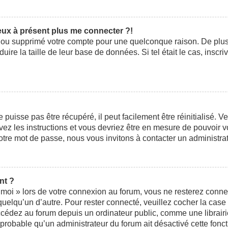
peux à présent plus me connecter ?!
ivé ou supprimé votre compte pour une quelconque raison. De pl
éduire la taille de leur base de données. Si tel était le cas, ins
uisse pas être récupéré, il peut facilement être réinitialisé. V
ivez les instructions et vous devriez être en mesure de pouvoi
otre mot de passe, nous vous invitons à contacter un administra
nt ?
moi » lors de votre connexion au forum, vous ne resterez conne
 quelqu’un d’autre. Pour rester connecté, veuillez cocher la cas
édez au forum depuis un ordinateur public, comme une librairie,
t probable qu’un administrateur du forum ait désactivé cette fonct