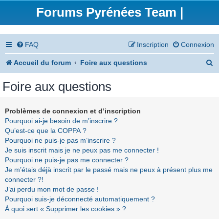
Forums Pyrénées Team |
FAQ
Inscription
Connexion
R
Accueil du forum
Foire aux questions
e
Foire aux questions
c
h
Problèmes de connexion et d’inscription
Pourquoi ai-je besoin de m’inscrire ?
e
Qu’est-ce que la COPPA ?
r
Pourquoi ne puis-je pas m’inscrire ?
Je suis inscrit mais je ne peux pas me connecter !
c
Pourquoi ne puis-je pas me connecter ?
h
Je m’étais déjà inscrit par le passé mais ne peux à présent plus me
connecter ?!
e
J’ai perdu mon mot de passe !
r
Pourquoi suis-je déconnecté automatiquement ?
À quoi sert « Supprimer les cookies » ?