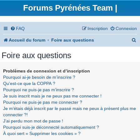
Forums Pyrénées Team |
FAQ
Inscription
Connexion
R
Accueil du forum
Foire aux questions
e
Foire aux questions
c
h
Problèmes de connexion et d’inscription
Pourquoi ai-je besoin de m’inscrire ?
e
Qu’est-ce que la COPPA ?
r
Pourquoi ne puis-je pas m’inscrire ?
Je suis inscrit mais je ne peux pas me connecter !
c
Pourquoi ne puis-je pas me connecter ?
h
Je m’étais déjà inscrit par le passé mais ne peux à présent plus me
connecter ?!
e
J’ai perdu mon mot de passe !
r
Pourquoi suis-je déconnecté automatiquement ?
À quoi sert « Supprimer les cookies » ?