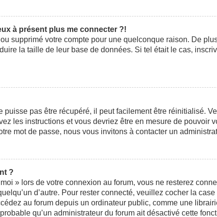
peux à présent plus me connecter ?!
ivé ou supprimé votre compte pour une quelconque raison. De pl
éduire la taille de leur base de données. Si tel était le cas, ins
uisse pas être récupéré, il peut facilement être réinitialisé. V
ivez les instructions et vous devriez être en mesure de pouvoi
otre mot de passe, nous vous invitons à contacter un administra
nt ?
moi » lors de votre connexion au forum, vous ne resterez conne
 quelqu’un d’autre. Pour rester connecté, veuillez cocher la cas
édez au forum depuis un ordinateur public, comme une librairie,
t probable qu’un administrateur du forum ait désactivé cette fonct