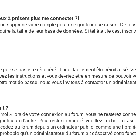
peux à présent plus me connecter ?!
ivé ou supprimé votre compte pour une quelconque raison. De pl
éduire la taille de leur base de données. Si tel était le cas, ins
uisse pas être récupéré, il peut facilement être réinitialisé. V
ivez les instructions et vous devriez être en mesure de pouvoi
otre mot de passe, nous vous invitons à contacter un administra
nt ?
moi » lors de votre connexion au forum, vous ne resterez conne
 quelqu’un d’autre. Pour rester connecté, veuillez cocher la cas
édez au forum depuis un ordinateur public, comme une librairie,
t probable qu’un administrateur du forum ait désactivé cette fonct