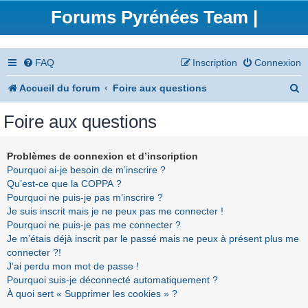
Forums Pyrénées Team |
FAQ
Inscription
Connexion
R
Accueil du forum
Foire aux questions
e
Foire aux questions
c
h
Problèmes de connexion et d’inscription
Pourquoi ai-je besoin de m’inscrire ?
e
Qu’est-ce que la COPPA ?
r
Pourquoi ne puis-je pas m’inscrire ?
Je suis inscrit mais je ne peux pas me connecter !
c
Pourquoi ne puis-je pas me connecter ?
h
Je m’étais déjà inscrit par le passé mais ne peux à présent plus me
connecter ?!
e
J’ai perdu mon mot de passe !
r
Pourquoi suis-je déconnecté automatiquement ?
À quoi sert « Supprimer les cookies » ?