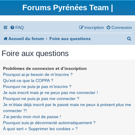
Forums Pyrénées Team |
FAQ
Inscription
Connexion
R
Accueil du forum
Foire aux questions
e
Foire aux questions
c
h
Problèmes de connexion et d’inscription
Pourquoi ai-je besoin de m’inscrire ?
e
Qu’est-ce que la COPPA ?
r
Pourquoi ne puis-je pas m’inscrire ?
Je suis inscrit mais je ne peux pas me connecter !
c
Pourquoi ne puis-je pas me connecter ?
h
Je m’étais déjà inscrit par le passé mais ne peux à présent plus me
connecter ?!
e
J’ai perdu mon mot de passe !
r
Pourquoi suis-je déconnecté automatiquement ?
À quoi sert « Supprimer les cookies » ?