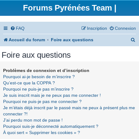
Forums Pyrénées Team |
FAQ
Inscription
Connexion
R
Accueil du forum
Foire aux questions
e
Foire aux questions
c
h
Problèmes de connexion et d’inscription
Pourquoi ai-je besoin de m’inscrire ?
e
Qu’est-ce que la COPPA ?
r
Pourquoi ne puis-je pas m’inscrire ?
Je suis inscrit mais je ne peux pas me connecter !
c
Pourquoi ne puis-je pas me connecter ?
h
Je m’étais déjà inscrit par le passé mais ne peux à présent plus me
connecter ?!
e
J’ai perdu mon mot de passe !
r
Pourquoi suis-je déconnecté automatiquement ?
À quoi sert « Supprimer les cookies » ?