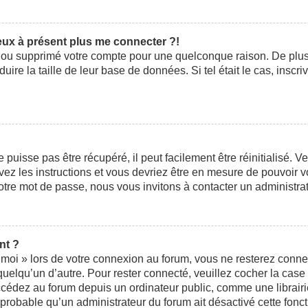
peux à présent plus me connecter ?!
ivé ou supprimé votre compte pour une quelconque raison. De pl
éduire la taille de leur base de données. Si tel était le cas, ins
uisse pas être récupéré, il peut facilement être réinitialisé. V
ivez les instructions et vous devriez être en mesure de pouvoi
otre mot de passe, nous vous invitons à contacter un administra
nt ?
moi » lors de votre connexion au forum, vous ne resterez conne
 quelqu’un d’autre. Pour rester connecté, veuillez cocher la cas
édez au forum depuis un ordinateur public, comme une librairie,
t probable qu’un administrateur du forum ait désactivé cette fonct