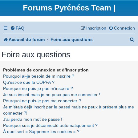
Forums Pyrénées Team |
FAQ
Inscription
Connexion
R
Accueil du forum
Foire aux questions
e
Foire aux questions
c
h
Problèmes de connexion et d’inscription
Pourquoi ai-je besoin de m’inscrire ?
e
Qu’est-ce que la COPPA ?
r
Pourquoi ne puis-je pas m’inscrire ?
Je suis inscrit mais je ne peux pas me connecter !
c
Pourquoi ne puis-je pas me connecter ?
h
Je m’étais déjà inscrit par le passé mais ne peux à présent plus me
connecter ?!
e
J’ai perdu mon mot de passe !
r
Pourquoi suis-je déconnecté automatiquement ?
À quoi sert « Supprimer les cookies » ?