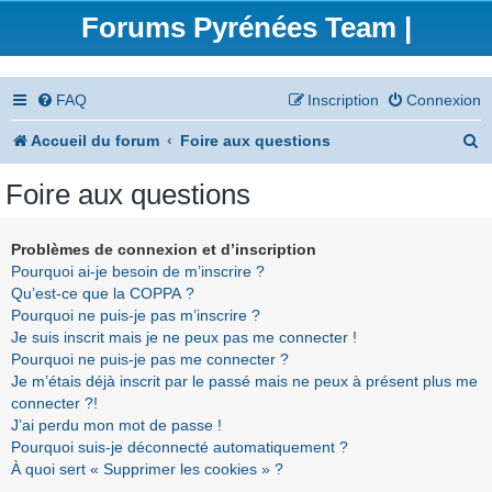
Forums Pyrénées Team |
FAQ
Inscription
Connexion
R
Accueil du forum
Foire aux questions
e
Foire aux questions
c
h
Problèmes de connexion et d’inscription
Pourquoi ai-je besoin de m’inscrire ?
e
Qu’est-ce que la COPPA ?
r
Pourquoi ne puis-je pas m’inscrire ?
Je suis inscrit mais je ne peux pas me connecter !
c
Pourquoi ne puis-je pas me connecter ?
h
Je m’étais déjà inscrit par le passé mais ne peux à présent plus me
connecter ?!
e
J’ai perdu mon mot de passe !
r
Pourquoi suis-je déconnecté automatiquement ?
À quoi sert « Supprimer les cookies » ?