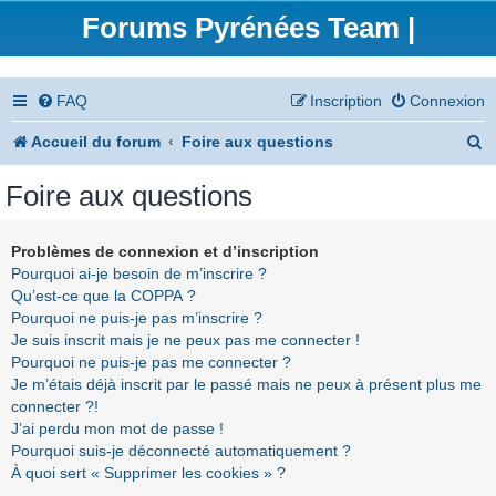
Forums Pyrénées Team |
FAQ
Inscription
Connexion
R
Accueil du forum
Foire aux questions
e
Foire aux questions
c
h
Problèmes de connexion et d’inscription
Pourquoi ai-je besoin de m’inscrire ?
e
Qu’est-ce que la COPPA ?
r
Pourquoi ne puis-je pas m’inscrire ?
Je suis inscrit mais je ne peux pas me connecter !
c
Pourquoi ne puis-je pas me connecter ?
h
Je m’étais déjà inscrit par le passé mais ne peux à présent plus me
connecter ?!
e
J’ai perdu mon mot de passe !
r
Pourquoi suis-je déconnecté automatiquement ?
À quoi sert « Supprimer les cookies » ?