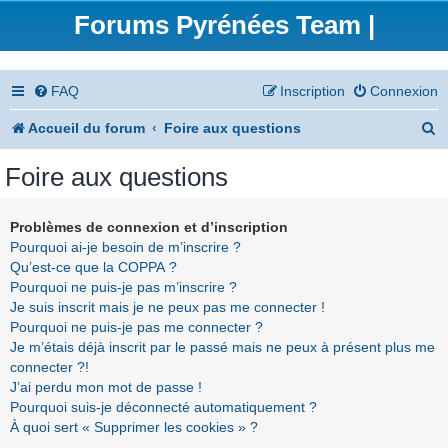
Forums Pyrénées Team |
FAQ
Inscription
Connexion
R
Accueil du forum
Foire aux questions
e
Foire aux questions
c
h
Problèmes de connexion et d’inscription
Pourquoi ai-je besoin de m’inscrire ?
e
Qu’est-ce que la COPPA ?
r
Pourquoi ne puis-je pas m’inscrire ?
Je suis inscrit mais je ne peux pas me connecter !
c
Pourquoi ne puis-je pas me connecter ?
h
Je m’étais déjà inscrit par le passé mais ne peux à présent plus me
connecter ?!
e
J’ai perdu mon mot de passe !
r
Pourquoi suis-je déconnecté automatiquement ?
À quoi sert « Supprimer les cookies » ?