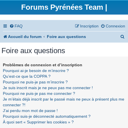
Forums Pyrénées Team |
FAQ
Inscription
Connexion
R
Accueil du forum
Foire aux questions
e
Foire aux questions
c
h
Problèmes de connexion et d’inscription
Pourquoi ai-je besoin de m’inscrire ?
e
Qu’est-ce que la COPPA ?
r
Pourquoi ne puis-je pas m’inscrire ?
Je suis inscrit mais je ne peux pas me connecter !
c
Pourquoi ne puis-je pas me connecter ?
h
Je m’étais déjà inscrit par le passé mais ne peux à présent plus me
connecter ?!
e
J’ai perdu mon mot de passe !
r
Pourquoi suis-je déconnecté automatiquement ?
À quoi sert « Supprimer les cookies » ?