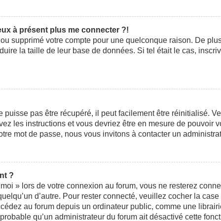
peux à présent plus me connecter ?!
ivé ou supprimé votre compte pour une quelconque raison. De pl
éduire la taille de leur base de données. Si tel était le cas, ins
uisse pas être récupéré, il peut facilement être réinitialisé. V
ivez les instructions et vous devriez être en mesure de pouvoi
otre mot de passe, nous vous invitons à contacter un administra
nt ?
moi » lors de votre connexion au forum, vous ne resterez conne
 quelqu’un d’autre. Pour rester connecté, veuillez cocher la cas
édez au forum depuis un ordinateur public, comme une librairie,
t probable qu’un administrateur du forum ait désactivé cette fonct