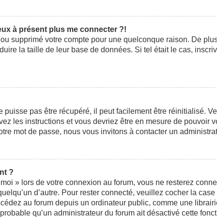
peux à présent plus me connecter ?!
ivé ou supprimé votre compte pour une quelconque raison. De pl
éduire la taille de leur base de données. Si tel était le cas, ins
uisse pas être récupéré, il peut facilement être réinitialisé. V
ivez les instructions et vous devriez être en mesure de pouvoi
otre mot de passe, nous vous invitons à contacter un administra
nt ?
moi » lors de votre connexion au forum, vous ne resterez conne
 quelqu’un d’autre. Pour rester connecté, veuillez cocher la cas
édez au forum depuis un ordinateur public, comme une librairie,
t probable qu’un administrateur du forum ait désactivé cette fonct