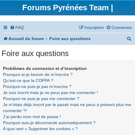
Forums Pyrénées Team |
FAQ
Inscription
Connexion
R
Accueil du forum
Foire aux questions
e
Foire aux questions
c
h
Problèmes de connexion et d’inscription
Pourquoi ai-je besoin de m’inscrire ?
e
Qu’est-ce que la COPPA ?
r
Pourquoi ne puis-je pas m’inscrire ?
Je suis inscrit mais je ne peux pas me connecter !
c
Pourquoi ne puis-je pas me connecter ?
h
Je m’étais déjà inscrit par le passé mais ne peux à présent plus me
connecter ?!
e
J’ai perdu mon mot de passe !
r
Pourquoi suis-je déconnecté automatiquement ?
À quoi sert « Supprimer les cookies » ?