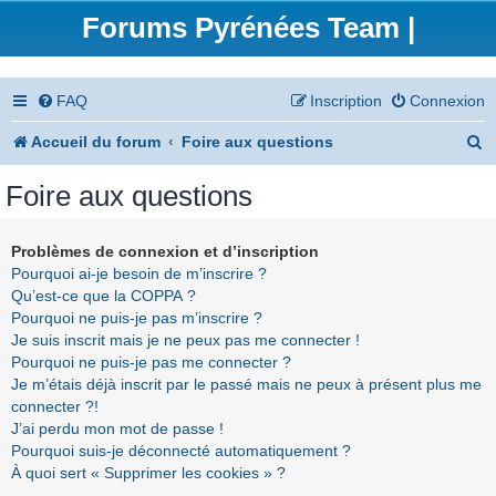
Forums Pyrénées Team |
FAQ
Inscription
Connexion
R
Accueil du forum
Foire aux questions
e
Foire aux questions
c
h
Problèmes de connexion et d’inscription
Pourquoi ai-je besoin de m’inscrire ?
e
Qu’est-ce que la COPPA ?
r
Pourquoi ne puis-je pas m’inscrire ?
Je suis inscrit mais je ne peux pas me connecter !
c
Pourquoi ne puis-je pas me connecter ?
h
Je m’étais déjà inscrit par le passé mais ne peux à présent plus me
connecter ?!
e
J’ai perdu mon mot de passe !
r
Pourquoi suis-je déconnecté automatiquement ?
À quoi sert « Supprimer les cookies » ?