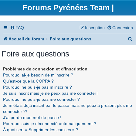
Forums Pyrénées Team |
FAQ
Inscription
Connexion
R
Accueil du forum
Foire aux questions
e
Foire aux questions
c
h
Problèmes de connexion et d’inscription
Pourquoi ai-je besoin de m’inscrire ?
e
Qu’est-ce que la COPPA ?
r
Pourquoi ne puis-je pas m’inscrire ?
Je suis inscrit mais je ne peux pas me connecter !
c
Pourquoi ne puis-je pas me connecter ?
h
Je m’étais déjà inscrit par le passé mais ne peux à présent plus me
connecter ?!
e
J’ai perdu mon mot de passe !
r
Pourquoi suis-je déconnecté automatiquement ?
À quoi sert « Supprimer les cookies » ?