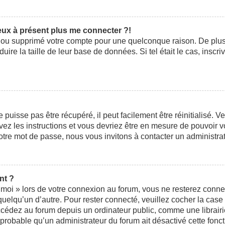
peux à présent plus me connecter ?!
ivé ou supprimé votre compte pour une quelconque raison. De pl
éduire la taille de leur base de données. Si tel était le cas, ins
uisse pas être récupéré, il peut facilement être réinitialisé. V
ivez les instructions et vous devriez être en mesure de pouvoi
otre mot de passe, nous vous invitons à contacter un administra
nt ?
moi » lors de votre connexion au forum, vous ne resterez conne
 quelqu’un d’autre. Pour rester connecté, veuillez cocher la cas
édez au forum depuis un ordinateur public, comme une librairie,
t probable qu’un administrateur du forum ait désactivé cette fonct