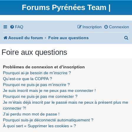
Forums Pyrénées Team |
FAQ
Inscription
Connexion
R
Accueil du forum
Foire aux questions
e
Foire aux questions
c
h
Problèmes de connexion et d’inscription
Pourquoi ai-je besoin de m’inscrire ?
e
Qu’est-ce que la COPPA ?
r
Pourquoi ne puis-je pas m’inscrire ?
Je suis inscrit mais je ne peux pas me connecter !
c
Pourquoi ne puis-je pas me connecter ?
h
Je m’étais déjà inscrit par le passé mais ne peux à présent plus me
connecter ?!
e
J’ai perdu mon mot de passe !
r
Pourquoi suis-je déconnecté automatiquement ?
À quoi sert « Supprimer les cookies » ?