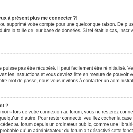
peux à présent plus me connecter ?!
ivé ou supprimé votre compte pour une quelconque raison. De pl
éduire la taille de leur base de données. Si tel était le cas, ins
uisse pas être récupéré, il peut facilement être réinitialisé. V
ivez les instructions et vous devriez être en mesure de pouvoi
otre mot de passe, nous vous invitons à contacter un administra
nt ?
moi » lors de votre connexion au forum, vous ne resterez conne
 quelqu’un d’autre. Pour rester connecté, veuillez cocher la cas
édez au forum depuis un ordinateur public, comme une librairie,
t probable qu’un administrateur du forum ait désactivé cette fonct