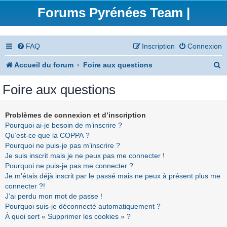
Forums Pyrénées Team |
FAQ
Inscription
Connexion
R
Accueil du forum
Foire aux questions
e
Foire aux questions
c
h
Problèmes de connexion et d’inscription
Pourquoi ai-je besoin de m’inscrire ?
e
Qu’est-ce que la COPPA ?
r
Pourquoi ne puis-je pas m’inscrire ?
Je suis inscrit mais je ne peux pas me connecter !
c
Pourquoi ne puis-je pas me connecter ?
h
Je m’étais déjà inscrit par le passé mais ne peux à présent plus me
connecter ?!
e
J’ai perdu mon mot de passe !
r
Pourquoi suis-je déconnecté automatiquement ?
À quoi sert « Supprimer les cookies » ?