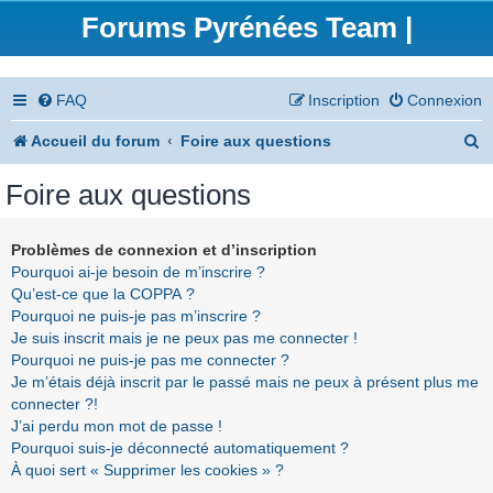
Forums Pyrénées Team |
FAQ
Inscription
Connexion
R
Accueil du forum
Foire aux questions
e
Foire aux questions
c
h
Problèmes de connexion et d’inscription
Pourquoi ai-je besoin de m’inscrire ?
e
Qu’est-ce que la COPPA ?
r
Pourquoi ne puis-je pas m’inscrire ?
Je suis inscrit mais je ne peux pas me connecter !
c
Pourquoi ne puis-je pas me connecter ?
h
Je m’étais déjà inscrit par le passé mais ne peux à présent plus me
connecter ?!
e
J’ai perdu mon mot de passe !
r
Pourquoi suis-je déconnecté automatiquement ?
À quoi sert « Supprimer les cookies » ?